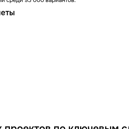
й среди 93 000 вариантов.
четы
 проектов по ключевым 