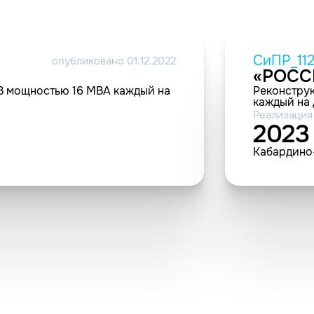
СиПР_11
опубликовано 01.12.2022
«РОСС
 кВ мощностью 16 МВА каждый на
Реконструк
каждый на
Реализация
2023
Кабардино