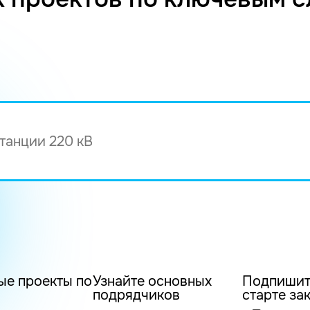
ые проекты по
Узнайте основных
Подпишит
подрядчиков
старте за