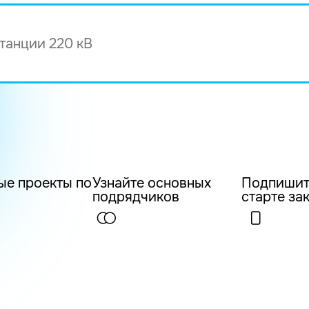
ые проекты по
Узнайте основных
Подпишит
подрядчиков
старте за