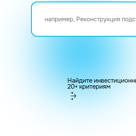
Найдите инвестиционн
20+ критериям