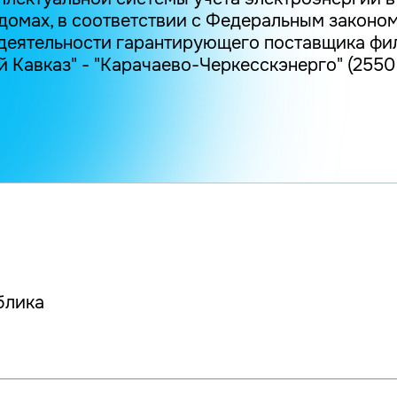
омах, в соответствии с Федеральным законом 
 деятельности гарантирующего поставщика ф
 Кавказ" - "Карачаево-Черкесскэнерго" (2550 
блика