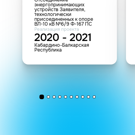
энергопринимающих
устройств Заявителя,
технологически
присоединенных к опоре
ВЛ-10 кВ №6/9 Ф-167 ПС
110/10 кВ Малка (договор ТП
Реализация проекта
от 29.12.2018 №658/2018)
2020 - 2021
Кабардино-Балкарская
Республика