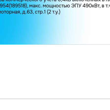
4(189518), макс. мощностью ЭПУ 490кВт, в т.
торная, д.63, стр.1 (2 т.у.)