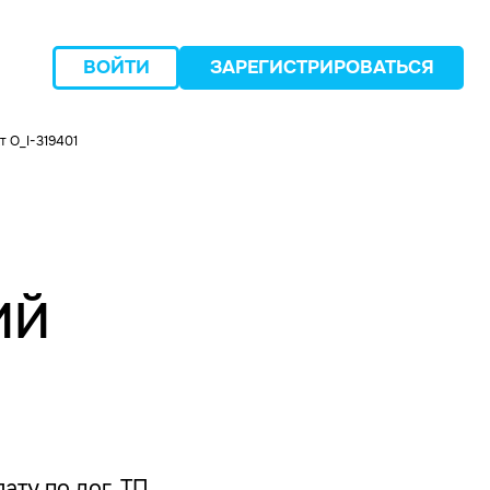
ВОЙТИ
ЗАРЕГИСТРИРОВАТЬСЯ
 O_I-319401
следующий
ИЙ
ату по дог. ТП