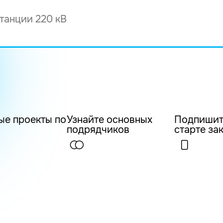
ые проекты по
Узнайте основных
Подпишит
подрядчиков
старте за