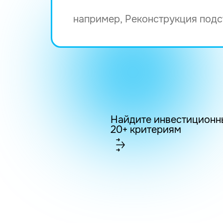
Найдите инвестиционн
20+ критериям