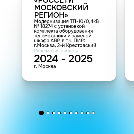
«РОССЕТИ
МОСКОВСКИЙ
РЕГИОН»
Модернизация ТП-10/0,4кВ
№ 18274 с установкой
комплекта оборудования
телемеханики и заменой
шкафа АВР, в т.ч. ПИР:
г.Москва, 2-й Крестовский
переулок, д.8, стр.2 (9 шт.
Реализация проекта
(прочие))
2024 - 2025
г. Москва