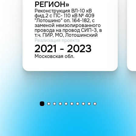
РЕГИОН»
Реконструкция ВЛ-10 кВ
фид.2 с ПС- 110 кВ № 409
"Лотошино" оп. 164-182, с
заменой неизолированного
провода на провод СИП-3, в
т.ч. ПИР, МО, Лотошинский
район (0.913 км; 2 шт.
Реализация проекта
(прочие))
2021 - 2023
Московская обл.