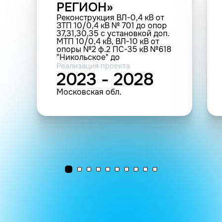
РЕГИОН»
Реконструкция ВЛ-0,4 кВ от
ЗТП 10/0,4 кВ № 701 до опор
37,31,30,35 с установкой доп.
МТП 10/0,4 кВ, ВЛ-10 кВ от
опоры №2 ф.2 ПС-35 кВ №618
"Никольское" до
проектируемой МТП 10/0,4
Реализация проекта
кВ №нов., РЛР-10 кВ, в т.ч.
2023 - 2028
ПИР. МО, Рузский р-н, д.
Андрейково, СНТ
Московская обл.
"Пролетарский садовод".
(0,25 МВА; 16,557 км; 390 т.у.;
1 шт.(прочие))