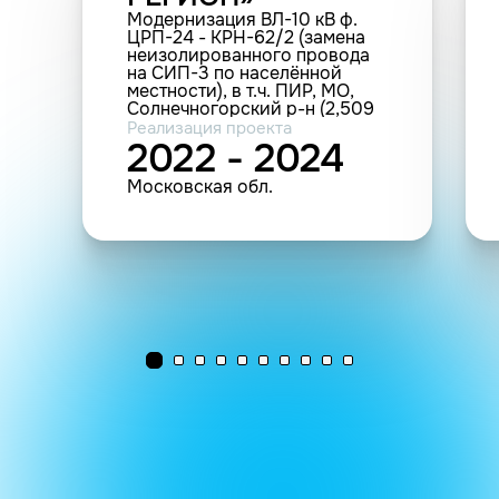
Модернизация ВЛ-10 кВ ф.
ЦРП-24 - КРН-62/2 (замена
неизолированного провода
на СИП-3 по населённой
местности), в т.ч. ПИР, МО,
Солнечногорский р-н (2,509
км; 7 шт.(прочие))
Реализация проекта
2022 - 2024
Московская обл.