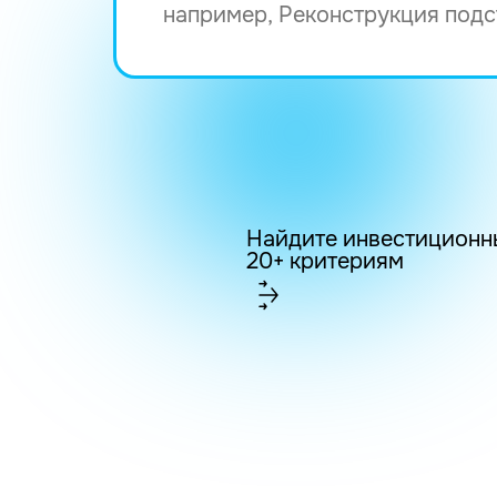
Найдите инвестиционн
20+ критериям