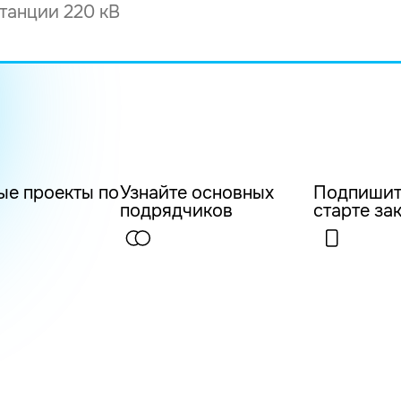
ые проекты по
Узнайте основных
Подпишит
подрядчиков
старте за