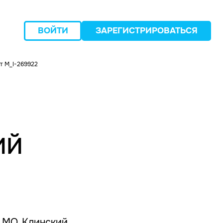
ВОЙТИ
ЗАРЕГИСТРИРОВАТЬСЯ
т M_I-269922
следующий
ИЙ
, МО, Клинский