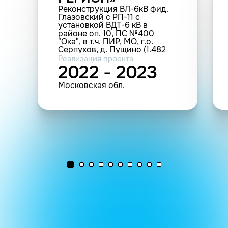
Реконструкция ВЛ-6кВ фид.
Глазовский с РП-11 с
установкой ВДТ-6 кВ в
районе оп. 10, ПС №400
"Ока", в т.ч. ПИР, МО, г.о.
Серпухов, д. Пущино (1.482
км; 7 шт.(прочие))
Реализация проекта
2022 - 2023
Московская обл.