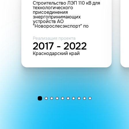
Строительство ЛЭП 110 кВ для
технологического
присоединения
энергопринимающих
устройств АО
"Новорослесэкспорт" по
договору №31200-16-
00324640-4 от 07.10.2016 - 1
Реализация проекта
этап строительства
2017 - 2022
(ориентировочная
протяженность 3.5 км)
Краснодарский край