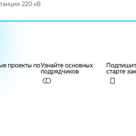
ые проекты по
Узнайте основных
Подпишит
подрядчиков
старте за