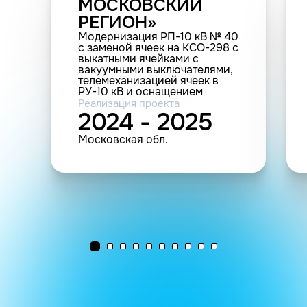
МОСКОВСКИЙ
РЕГИОН»
Модернизация РП-10 кВ № 40
с заменой ячеек на КСО-298 с
выкатными ячейками с
вакуумными выключателями,
телемеханизацией ячеек в
РУ-10 кВ и оснащением
телеметрией РП, в т. ч. ПИР
Реализация проекта
МО Солнечногорский р-н. (11
2024 - 2025
шт.(РУ); 38 шт.(прочие))
Московская обл.