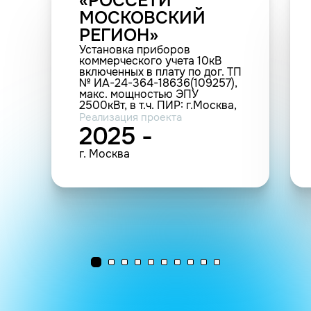
«РОССЕТИ
МОСКОВСКИЙ
РЕГИОН»
Установка приборов
коммерческого учета 10кВ
включенных в плату по дог. ТП
№ ИА-24-364-18636(109257),
макс. мощностью ЭПУ
2500кВт, в т.ч. ПИР: г.Москва,
ул.Молжаниновская, д.15 (2
Реализация проекта
т.у.)
2025 -
г. Москва