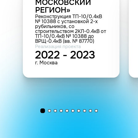
МОСКОВСКИЙ
РЕГИОН»
Реконструкция ТП-10/0.4кВ
№ 10388 с установкой 2-х
рубильников, со
строительством 2КЛ-0.4кВ от
ТП-10/0.4кВ № 10388 до
ВРЩ-0.4кВ (вв. № 87770)
Заявителя, в т.ч. ПИР:
Реализация проекта
г.Москва, Кутузовский пр-кт,
2022 - 2023
д.24 (0.107 км; 86 кв.м.; 2 шт.
(прочие))
г. Москва