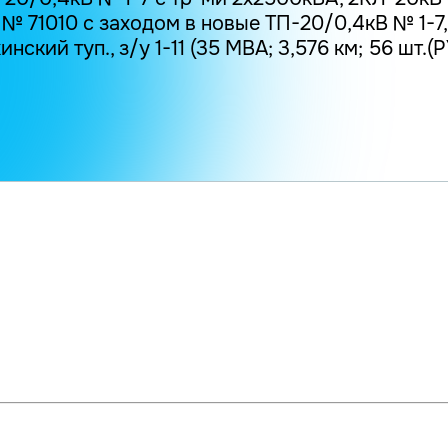
№ 71010 с заходом в новые ТП-20/0,4кВ № 1-7, 
ский туп., з/у 1-11 (35 МВА; 3,576 км; 56 шт.(РУ)