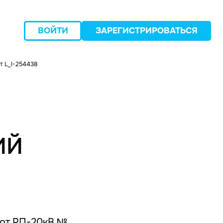
ВОЙТИ
ЗАРЕГИСТРИРОВАТЬСЯ
т L_I-254438
следующий
ИЙ
 от РП-20кВ №