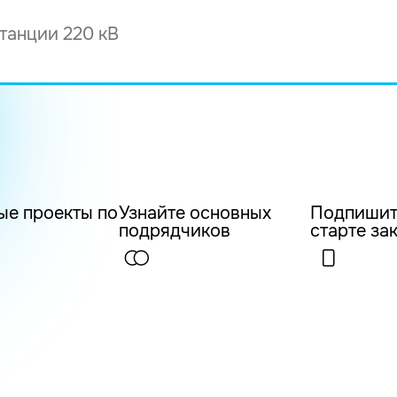
ые проекты по
Узнайте основных
Подпишит
подрядчиков
старте за