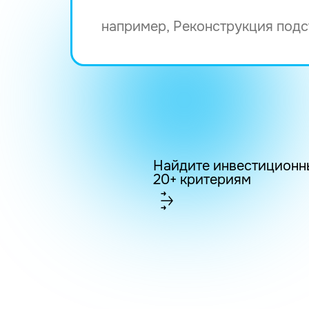
Найдите инвестиционн
20+ критериям