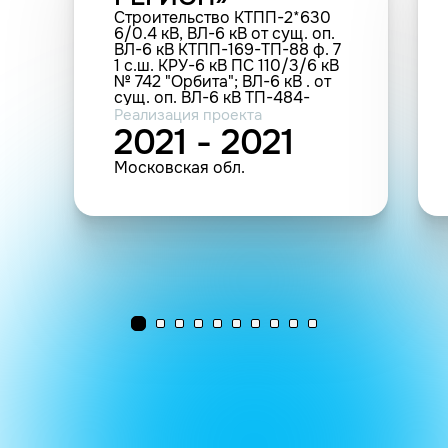
Строительство КТПП-2*630
6/0.4 кВ, ВЛ-6 кВ от сущ. оп.
ВЛ-6 кВ КТПП-169-ТП-88 ф. 7
1 с.ш. КРУ-6 кВ ПС 110/3/6 кВ
№ 742 "Орбита"; ВЛ-6 кВ . от
сущ. оп. ВЛ-6 кВ ТП-484-
ТП88 ф. 12 4 с.ш. КРУ-6 кВ ПС
Реализация проекта
110/3/6 кВ № 742 "Орбита",
2021 - 2021
МО, Щелковский (1.26 МВА;
0.579 км; 4 шт.(прочие))
Московская обл.