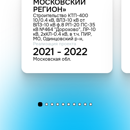
МОСКОВСКИЙ
РЕГИОН»
Строительство КТП-400
10/0.4 кВ, ВЛЗ-10 кВ от
ВЛЗ-10 кВ ф.8 РП-20 ПС-35
кВ №464 "Дорохово", ЛР-10
кВ, 2хКЛ-0.4 кВ, в т.ч. ПИР,
МО, Одинцовский р-н,
с.о.Крымский, д.Капань, АЗС
Реализация проекта
№1 (0.4 МВА; 0.111 км; 2 т.у.; 1
2021 - 2022
шт.(прочие))
Московская обл.