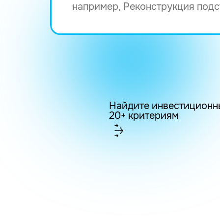
Найдите инвестиционн
20+ критериям