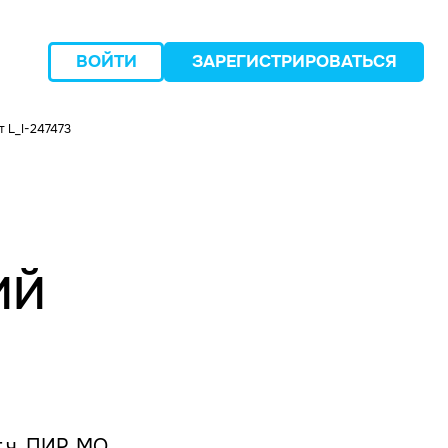
ВОЙТИ
ЗАРЕГИСТРИРОВАТЬСЯ
 L_I-247473
следующий
ИЙ
.ч. ПИР, МО,