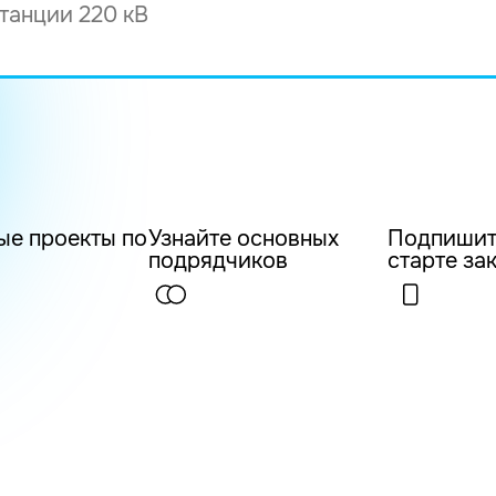
ые проекты по
Узнайте основных
Подпишит
подрядчиков
старте за