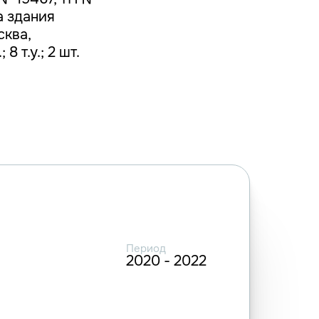
а здания
сква,
8 т.у.; 2 шт.
Период
2020 - 2022