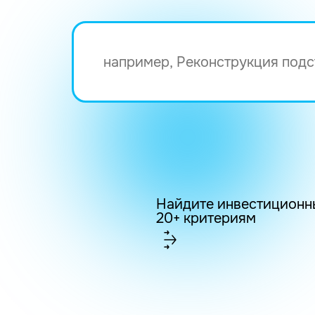
Найдите инвестиционн
20+ критериям