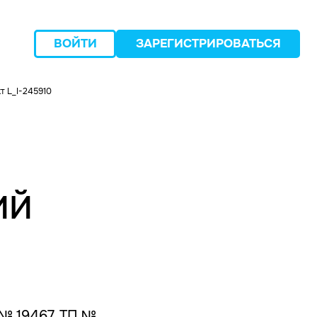
ВОЙТИ
ЗАРЕГИСТРИРОВАТЬСЯ
т L_I-245910
следующий
ИЙ
 № 19467, ТП №