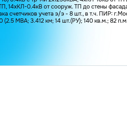
ТП, 14хКЛ-0.4кВ от сооруж. ТП до стены фасад
ка счетчиков учета э/э - 8 шт., в т.ч. ПИР: г.Мо
(2.5 МВА; 3.412 км; 14 шт.(РУ); 140 кв.м.; 82 п.м.; 