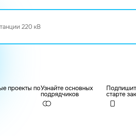
ые проекты по
Узнайте основных
Подпишит
подрядчиков
старте за