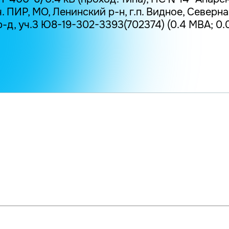
.ч. ПИР, МО, Ленинский р-н, г.п. Видное, Северн
д, уч.3 Ю8-19-302-3393(702374) (0.4 МВА; 0.0