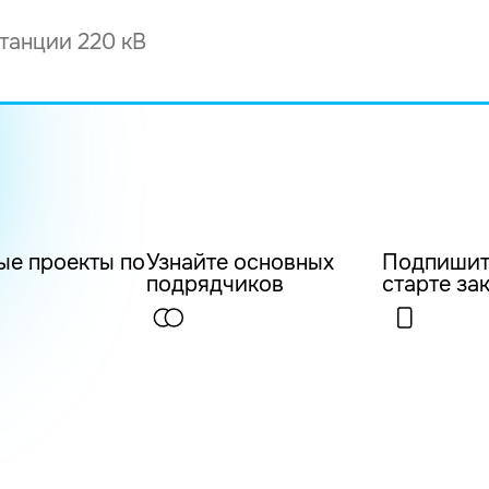
ые проекты по
Узнайте основных
Подпишит
подрядчиков
старте за