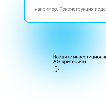
Найдите инвестиционн
20+ критериям