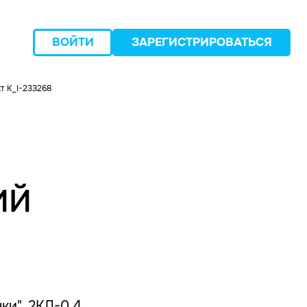
ВОЙТИ
ЗАРЕГИСТРИРОВАТЬСЯ
т K_I-233268
следующий
ИЙ
ки", 2КЛ-0.4