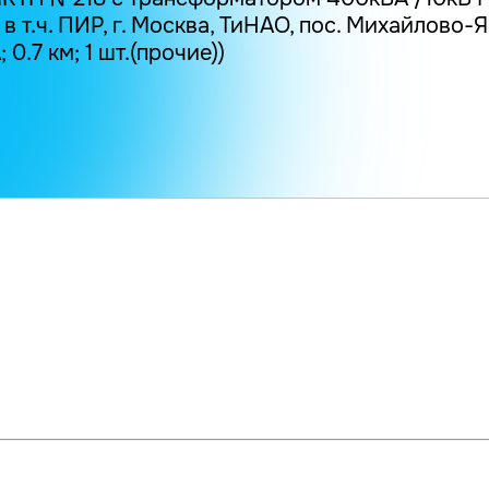
 в т.ч. ПИР, г. Москва, ТиНАО, пос. Михайлово-Я
0.7 км; 1 шт.(прочие))