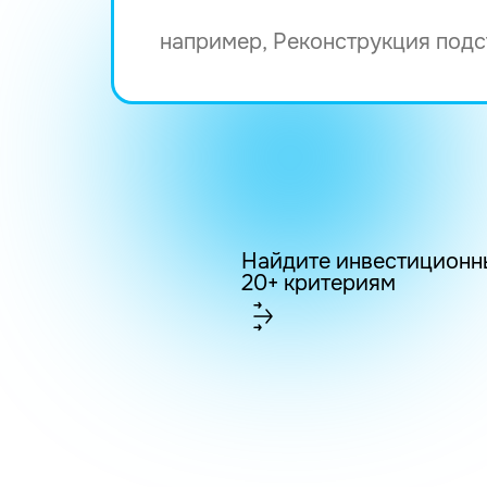
Найдите инвестиционн
20+ критериям