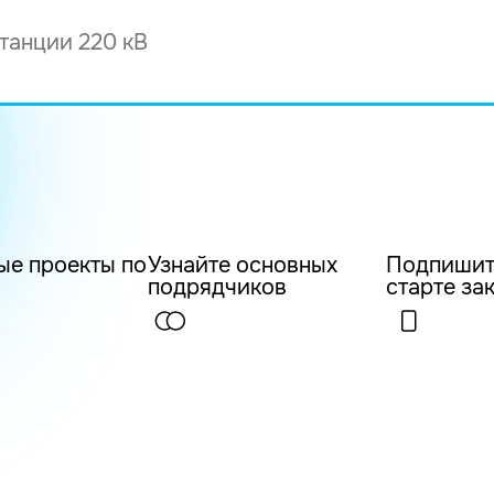
ые проекты по
Узнайте основных
Подпишит
подрядчиков
старте за