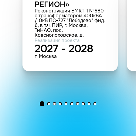
РЕГИОН»
Реконструкция БМКТП №680
с трансформатором 400кВА
/10кВ ПС-727 "Лебедево" фид.
6, в т.ч. ПИР, г. Москва,
ТиНАО, пос.
Краснопохорское, д.
Варварино (0.8 МВА; 0.3 км; 1
Реализация проекта
шт.(прочие))
2027 - 2028
г. Москва