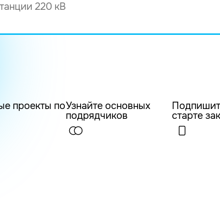
ые проекты по
Узнайте основных
Подпишит
подрядчиков
старте за