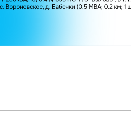
. Вороновское, д. Бабенки (0.5 МВА; 0.2 км; 1 ш