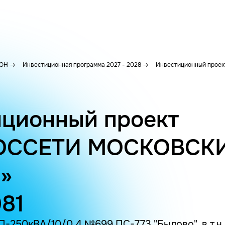
ОН
Инвестиционная программа 2027 - 2028
Инвестиционный проект
ционный проект
ОССЕТИ МОСКОВСК
»
981
-250кВА/10/0.4 №699 ПС-773 "Былово", в т.ч. 