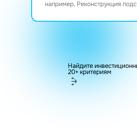
Найдите инвестиционн
20+ критериям