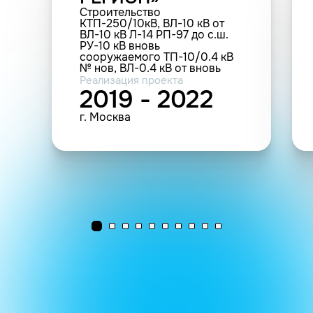
Строительство
КТП-250/10кВ, ВЛ-10 кВ от
ВЛ-10 кВ Л-14 РП-97 до с.ш.
РУ-10 кВ вновь
сооружаемого ТП-10/0.4 кВ
№ нов, ВЛ-0.4 кВ от вновь
сооружаемой ТП-10 кВ до
Реализация проекта
участка заявителя, в т.ч. ПИР,
2019 - 2022
Москва г, Филимонковское п,
Бурцево д, Зеленая ул, (0.25
г. Москва
МВА; 0.015 км; 7 шт.(РУ); 2 шт.
(прочие))