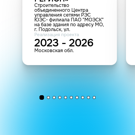
Строительство
объединенного Центра
управления сетями РЭС
ЮЭС- филиала ПАО "МОЭСК"
на базе здания по адресу МО,
г. Подольск, ул.
Железнодорожная, 18а (3 551
Реализация проекта
кв.м.; 101 п.м.; 1 136 шт.
2023 - 2026
(прочие))
Московская обл.