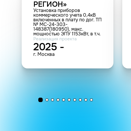
РЕГИОН»
Установка приборов
коммерческого учета 0,4кВ
включенных в плату по дог. ТП
№ МС-24-303-
148387(180950), макс.
мощностью ЭПУ 1153кВт, в т.ч.
ПИР: г.Москва,
Реализация проекта
ул.Кожевническая, д.4 (2 т.у.)
2025 -
г. Москва