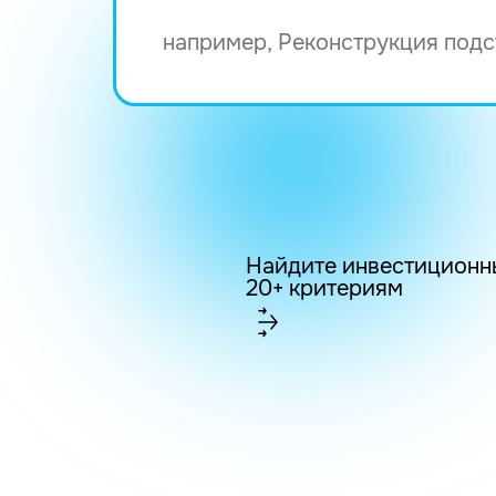
Найдите инвестиционн
20+ критериям