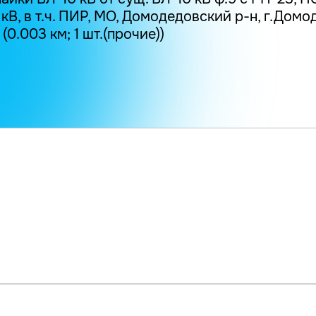
 кВ, в т.ч. ПИР, МО, Домодедовский р-н, г.Дом
(0.003 км; 1 шт.(прочие))