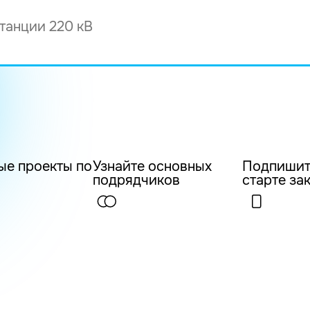
ые проекты по
Узнайте основных
Подпишит
подрядчиков
старте за