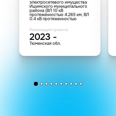
электросетевого имущества
Ишимского муниципального
района (ВЛ 10 кВ
протяженностью 4.265 км, ВЛ
0.4 кВ протяженностью
10.560 км, КЛ 0.4 кВ
протяженностью 1.617 км, ТП -
Реализация проекта
9 шт. мощностью 1.600 МВА)
2023 -
Тюменская обл.