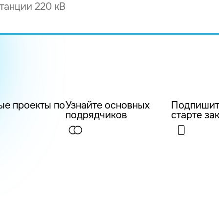
ые проекты по
Узнайте основных
Подпишит
подрядчиков
старте за