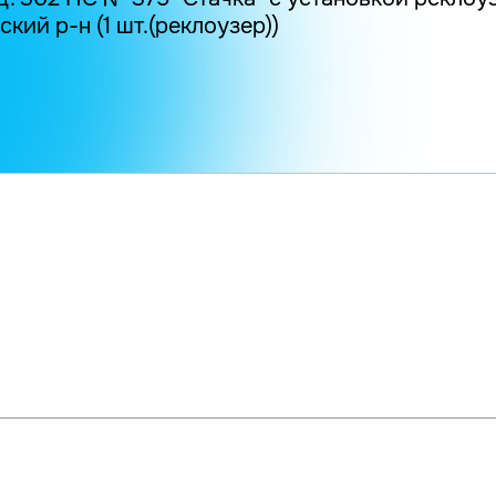
кий р-н (1 шт.(реклоузер))