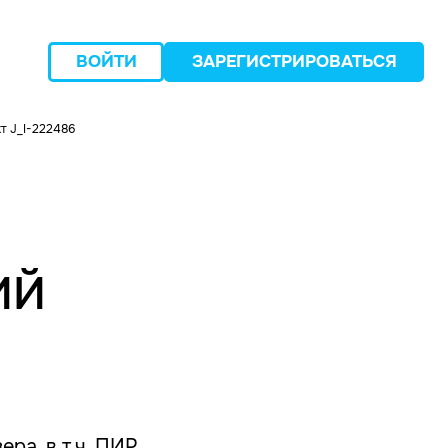
ВОЙТИ
ЗАРЕГИСТРИРОВАТЬСЯ
т J_I-222486
следующий
ИЙ
а, в т.ч. ПИР,