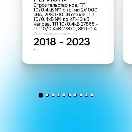
Строительство нов. ТП
10/0.4кВ №1 с тр-ми 2х1000
кВА, 2РКЛ-10 кВ от нов. ТП
10/0.4кВ №1 до КЛ-10 кВ
направ. ТП 10/0.4кВ 27868 -
ТП 10/0.4кВ 27870, 8КЛ-0.4
кВ (2 этап), в т.ч. ПИР:
Реализация проекта
г.Москва, мкр. №1 "Солнцево",
2018 - 2023
корп. 26.27 (1.05 км; 4 шт.(РУ);
13 шт.(прочие))
-