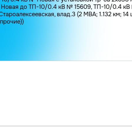
Новая до ТП-10/0.4 кВ № 15609, ТП-10/0.4 кВ №
Староалексеевская, влад.3 (2 МВА; 1.132 км; 14 ш
.(прочие))