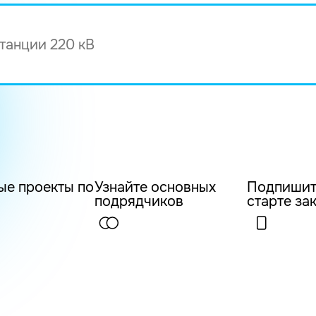
ые проекты по
Узнайте основных
Подпишит
подрядчиков
старте за