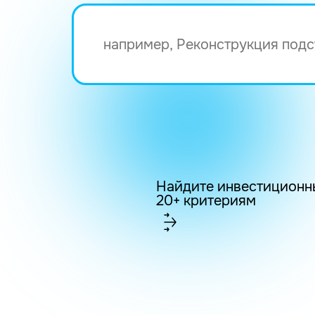
Найдите инвестиционн
20+ критериям