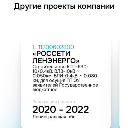
Другие проекты компании
L_11200602800
«РОССЕТИ
ЛЕНЭНЕРГО»
Строительство КТП-630-
10/0.4кВ, ВЛЗ-10кВ ~
0.050км, ВЛИ-0.4кВ, ~ 0.080
км, для осущ-я ТП ЭУ
заявителей Государственное
бюджетное
общеобразовательное
учреждение Гимназия №67
Реализация проекта
Петроградского района
2020 - 2022
Санкт-Петербурга 20-6028 и
др. по адресу: пгт. Рощино,
Ленинградская обл.
Рощинское ГП, Выборгский
р-н, ЛО.