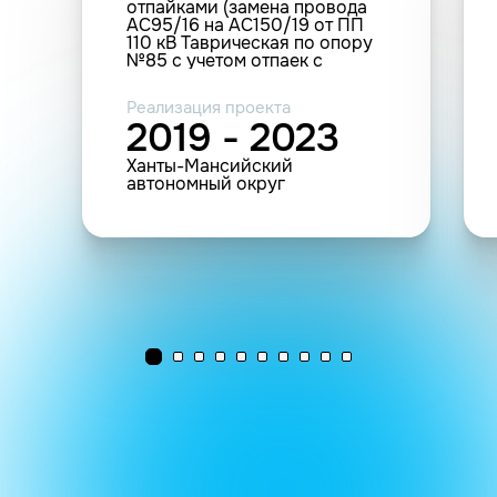
отпайками (замена провода
АС95/16 на АС150/19 от ПП
110 кВ Таврическая по опору
№85 с учетом отпаек с
перестановкой, заменой
опор, грозотроса,
Реализация проекта
переподвесом ВОЛС, ОПН,
2019 - 2023
заменой ВЧ-оборудования) 1-
2 этап
Ханты-Мансийский
автономный округ