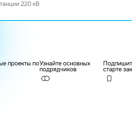
ые проекты по
Узнайте основных
Подпишит
подрядчиков
старте за