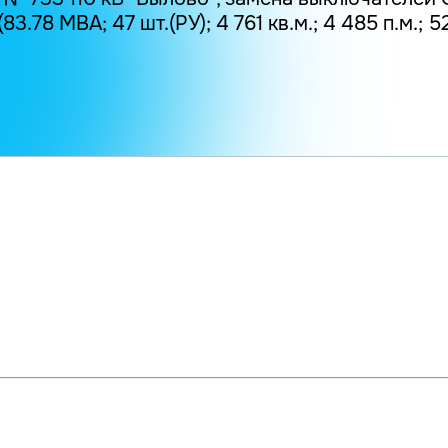
 (83.78 МВА; 47 шт.(РУ); 4 761 кв.м.; 4 485 п.м.; 5