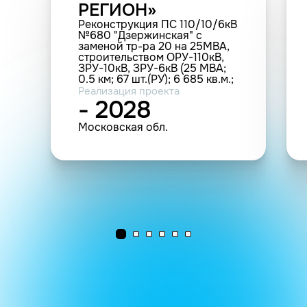
РЕГИОН»
Реконструкция ПС 110/10/6кВ
№680 "Дзержинская" с
заменой тр-ра 20 на 25МВА,
строительством ОРУ-110кВ,
ЗРУ-10кВ, ЗРУ-6кВ (25 МВА;
0.5 км; 67 шт.(РУ); 6 685 кв.м.;
14 000 п.м.; 10 т.у.; 120 шт.
Реализация проекта
(прочие))
- 2028
Московская обл.