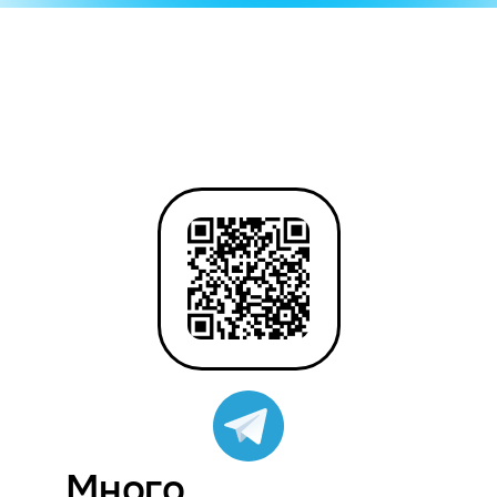
Много