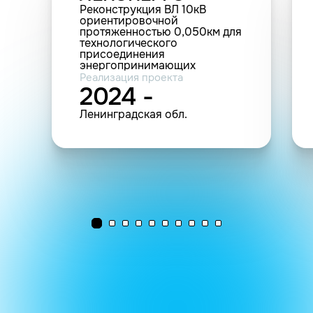
Реконструкция ВЛ 10кВ
ориентировочной
протяженностью 0,050км для
технологического
присоединения
энергопринимающих
устройств заявителя ОЭК АО
Реализация проекта
по адресу: Ленинградская
2024 -
область, Кингисеппский
район, Опольевское СП,
Ленинградская обл.
Массив Алексеевка СНТ
Волна (23-008947)