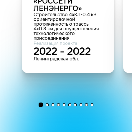
«РОССЕТИ
ЛЕНЭНЕРГО»
Строительство 4хКЛ-0.4 кВ
ориентировочной
протяженностью трассы
4х0.3 км для осуществления
технологического
присоединения
энергопринимающих
Реализация проекта
устройств заявителя ООО
2022 - 2022
"Спецзастройщик ЛО 1" по
адресу: ЛО, Всеволожский
Ленинградская обл.
район, Лесколовское с.п., д.
Лесколово, ул. Лесная, уч. 1А
(21-018769)