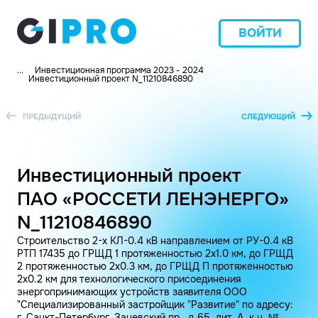
ВОЙТИ
...
Инвестиционная программа 2023 - 2024
Инвестиционный проект N_11210846890
ПРЕДЫДУЩИЙ
СЛЕДУЮЩИЙ
Инвестиционный проект
ПАО «РОССЕТИ ЛЕНЭНЕРГО»
N_11210846890
Строительство 2-х КЛ-0.4 кВ направлением от РУ-0.4 кВ
РТП 17435 до ГРЩД 1 протяженностью 2х1.0 км, до ГРЩД
2 протяженностью 2х0.3 км, до ГРЩД П протяженностью
2х0.2 км для технологического присоединения
энергопринимающих устройств заявителя ООО
"Специализированный застройщик "Развитие" по адресу:
г. Санкт-Петербург, Заневский пр., д.65, лит. А, к.н. №