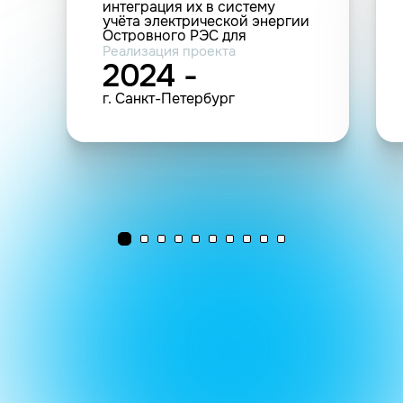
интеграция их в систему
учёта электрической энергии
Островного РЭС для
технологического
Реализация проекта
присоединения
2024 -
энергопринимающих
устройств заявителя ООО
г. Санкт-Петербург
"Альбатрос" по адресу: г.
Санкт-Петербург, Малый пр.
В.О., д. 54, к. 5, лит. С (23-
025322)