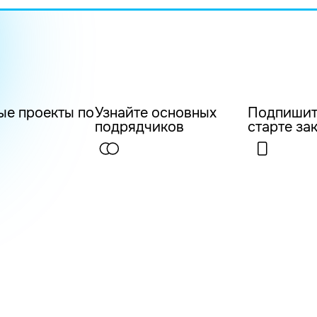
ые проекты по
Узнайте основных
Подпишит
подрядчиков
старте за