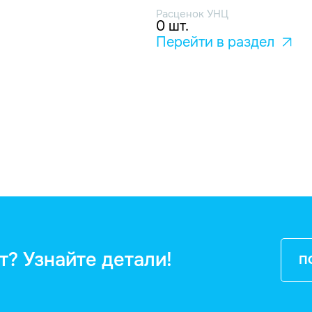
Расценок УНЦ
0 шт.
Перейти в раздел
т? Узнайте детали!
П