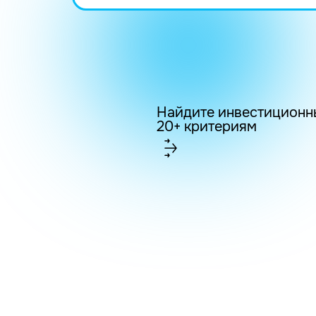
Найдите инвестиционн
20+ критериям