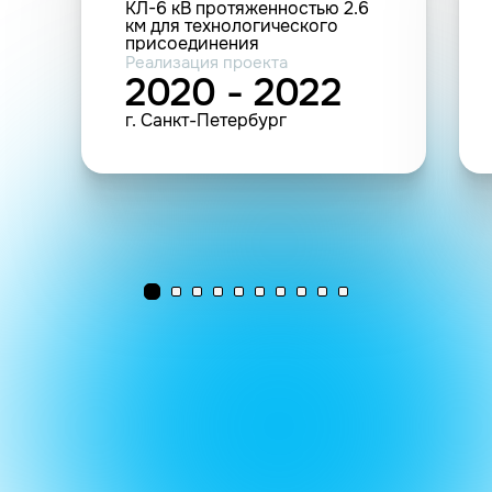
КЛ-6 кВ протяженностью 2.6
км для технологического
присоединения
многоэтажного жилого дома
Реализация проекта
со встроенно-
2020 - 2022
пристроенными
помещениями и встроенно-
г. Санкт-Петербург
пристроенным объектом
гаражного назначения
заявителя ООО "Городская
перспектива" по адресу:
Санкт-Петербург,
Красногвардейский пер., кад.
номер 78:40:0004017:1687