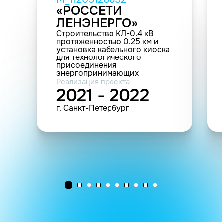
«РОССЕТИ
ЛЕНЭНЕРГО»
Строительство КЛ-0.4 кВ
протяженностью 0.25 км и
установка кабельного киоска
для технологического
присоединения
энергопринимающих
устройств заявителя ООО
Реализация проекта
"Мегаполис" по адресу: г.
2021 - 2022
Санкт-Петербург, ул.
Комиссара Смирнова, д.9,
г. Санкт-Петербург
лит. А, к.н.
№78:36:0005007:2006 (20-
512689)