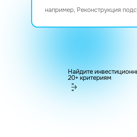
Найдите инвестиционн
20+ критериям