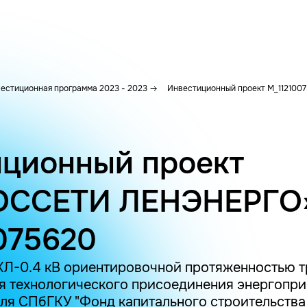
естиционная программа 2023 - 2023
Инвестиционный проект M_112100
ционный проект
ОССЕТИ ЛЕНЭНЕРГО
075620
КЛ-0.4 кВ ориентировочной протяженностью т
я технологического присоединения энергоп
еля СПбГКУ "Фонд капитального строительства