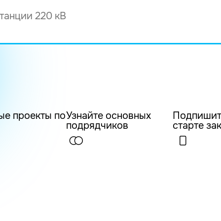
ые проекты по
Узнайте основных
Подпишит
подрядчиков
старте за