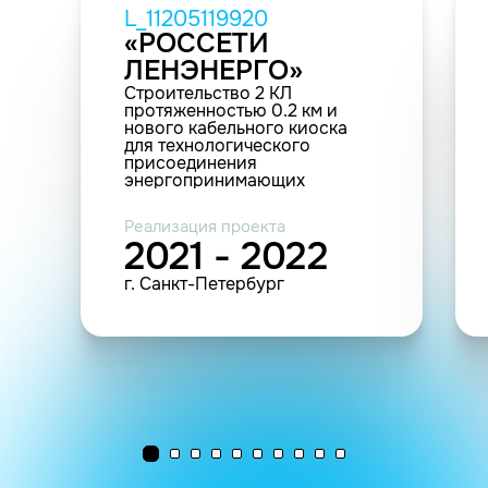
L_11205119920
«РОССЕТИ
ЛЕНЭНЕРГО»
Строительство 2 КЛ
протяженностью 0.2 км и
нового кабельного киоска
для технологического
присоединения
энергопринимающих
устройств заявителя: ООО
"ЭНЕРГОКОМПЛЕКС", по
Реализация проекта
адресу: автоцентр, г. Санкт-
2021 - 2022
Петербург, установлено
относительно ориентира,
г. Санкт-Петербург
расположенного в границах
участка. Ориентир г. Санкт-
Петербург, улица Фучика,
кадастровый номер
78:13:0007405:5811.