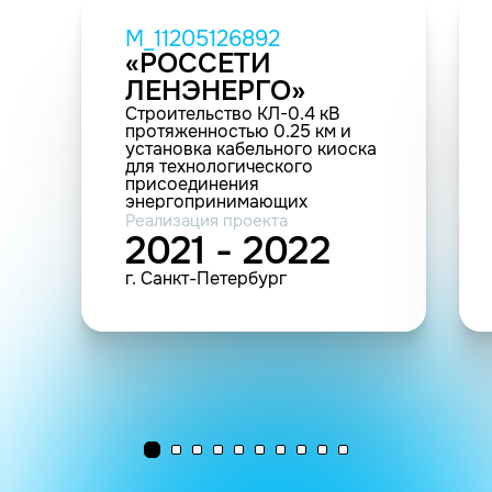
M_11205126892
«РОССЕТИ
ЛЕНЭНЕРГО»
Строительство КЛ-0.4 кВ
протяженностью 0.25 км и
установка кабельного киоска
для технологического
присоединения
энергопринимающих
устройств заявителя ООО
Реализация проекта
"Мегаполис" по адресу: г.
2021 - 2022
Санкт-Петербург, ул.
Комиссара Смирнова, д.9,
г. Санкт-Петербург
лит. А, к.н.
№78:36:0005007:2006 (20-
512689)