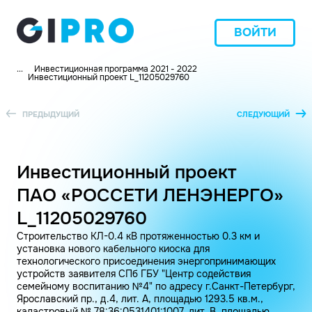
ВОЙТИ
...
Инвестиционная программа 2021 - 2022
Инвестиционный проект L_11205029760
ПРЕДЫДУЩИЙ
СЛЕДУЮЩИЙ
Инвестиционный проект
ПАО «РОССЕТИ ЛЕНЭНЕРГО»
L_11205029760
Строительство КЛ-0.4 кВ протяженностью 0.3 км и
установка нового кабельного киоска для
технологического присоединения энергопринимающих
устройств заявителя СПб ГБУ "Центр содействия
семейному воспитанию №4" по адресу г.Санкт-Петербург,
Ярославский пр., д.4, лит. А, площадью 1293.5 кв.м.,
кадастровый № 78:36:0531401:1007, лит. В, площадью