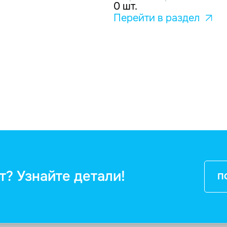
0 шт.
Перейти в раздел
т? Узнайте детали!
П