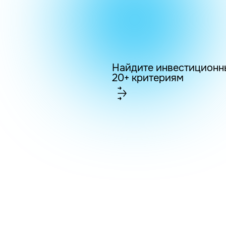
Найдите инвестиционн
20+ критериям