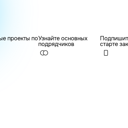
ые проекты по
Узнайте основных
Подпишит
подрядчиков
старте за