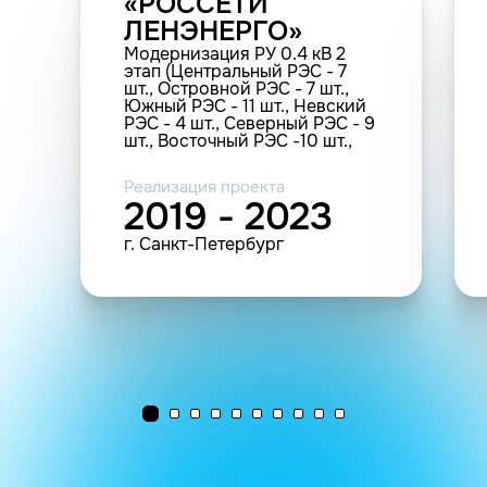
«РОССЕТИ
ЛЕНЭНЕРГО»
Модернизация РУ 0.4 кВ 2
этап (Центральный РЭС - 7
шт., Островной РЭС - 7 шт.,
Южный РЭС - 11 шт., Невский
РЭС - 4 шт., Северный РЭС - 9
шт., Восточный РЭС -10 шт.,
Правобережный РЭС - 10 шт.,
Западный РЭС - 2 шт., Юго-
Реализация проекта
Западный РЭС - 5 шт.)
2019 - 2023
г. Санкт-Петербург