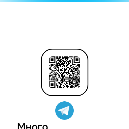
Много